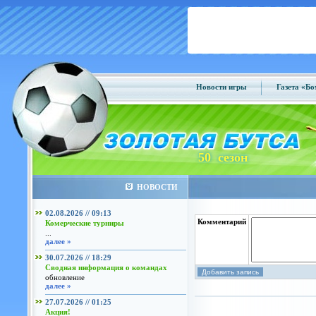
Новости игры
Газета «Б
50 сезон
НОВОСТИ
02.08.2026 // 09:13
Комментарий
Комерческие турниры
...
далее »
30.07.2026 // 18:29
Сводная информация о командах
обновление
далее »
27.07.2026 // 01:25
Акция!